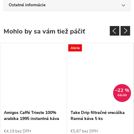
Ostatné informácie
Akcia
–22 %
€8,99
Amigos Caffé Trieste 100%
Take Drip filtračné vrecúška
arabika 1995 instantná káva
Ranná káva 5 ks
100 g
€4,19 bez DPH
€5,87 bez DPH