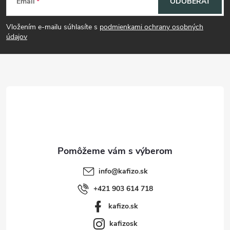
Email
ODOBERAŤ
á
Vložením e-mailu súhlasíte s
podmienkami ochrany osobných
p
údajov
ä
t
i
e
info
@
kafizo.sk
+421 903 614 718
kafizo.sk
kafizosk