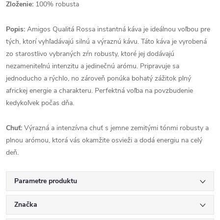
Zloženie:
100% robusta
Popis:
Amigos Qualitá Rossa instantná káva je ideálnou voľbou pre
tých, ktorí vyhľadávajú silnú a výraznú kávu. Táto káva je vyrobená
zo starostlivo vybraných zŕn robusty, ktoré jej dodávajú
nezameniteľnú intenzitu a jedinečnú arómu. Pripravuje sa
jednoducho a rýchlo, no zároveň ponúka bohatý zážitok plný
africkej energie a charakteru. Perfektná voľba na povzbudenie
kedykoľvek počas dňa.
Chuť:
Výrazná a intenzívna chuť s jemne zemitými tónmi robusty a
plnou arómou, ktorá vás okamžite osvieži a dodá energiu na celý
deň.
Parametre produktu
Značka