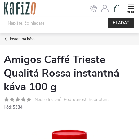
Prejsť
NÁKUPN
KOŠÍK
na
obsah
HĽADAŤ
Instantná káva
Amigos Caffé Trieste
Qualitá Rossa instantná
káva 100 g
Podrobnosti hodnotenia
Neohodnotené
Kód:
5334