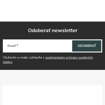
Odoberať newsletter
Z
Email
ODOBERAŤ
á
Vložením e-mailu súhlasíte s
podmienkami ochrany osobných
p
údajov
ä
t
i