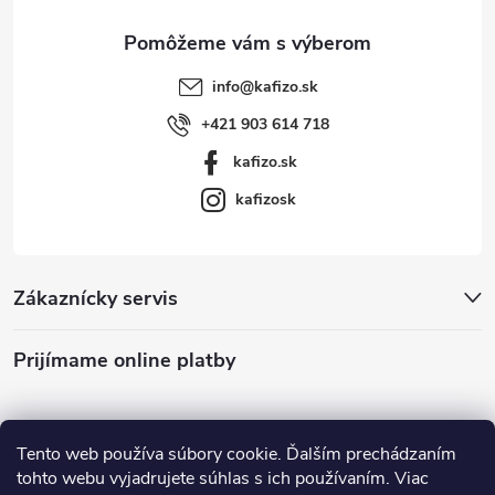
e
info
@
kafizo.sk
+421 903 614 718
kafizo.sk
kafizosk
Zákaznícky servis
Prijímame online platby
Tento web používa súbory cookie. Ďalším prechádzaním
tohto webu vyjadrujete súhlas s ich používaním. Viac