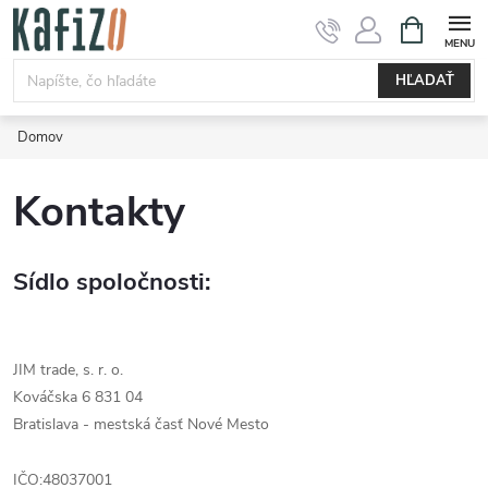
Prejsť
NÁKUPN
KOŠÍK
na
obsah
HĽADAŤ
Domov
Kontakty
Sídlo spoločnosti:
JIM trade, s. r. o.
Kováčska 6 831 04
Bratislava - mestská časť Nové Mesto
IČO:48037001