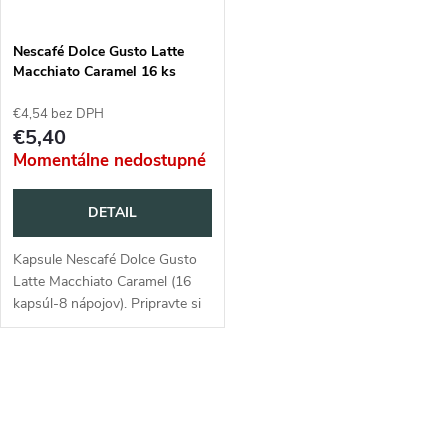
Nescafé Dolce Gusto Latte
Macchiato Caramel 16 ks
€4,54 bez DPH
€5,40
Momentálne nedostupné
DETAIL
Kapsule Nescafé Dolce Gusto
Latte Macchiato Caramel (16
kapsúl-8 nápojov). Pripravte si
lahodnú kávu vo vlastnej
domácnosti.
O
v