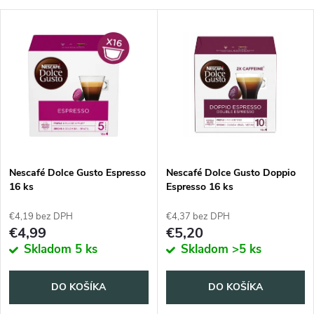
a
Najdrahšie
V
Najpredávanejšie
d
ý
Abecedne
e
p
n
i
i
s
e
Nescafé Dolce Gusto Espresso
Nescafé Dolce Gusto Doppio
16 ks
Espresso 16 ks
p
p
€4,19 bez DPH
€4,37 bez DPH
r
€4,99
€5,20
r
Skladom
5 ks
Skladom
>5 ks
o
o
DO KOŠÍKA
DO KOŠÍKA
d