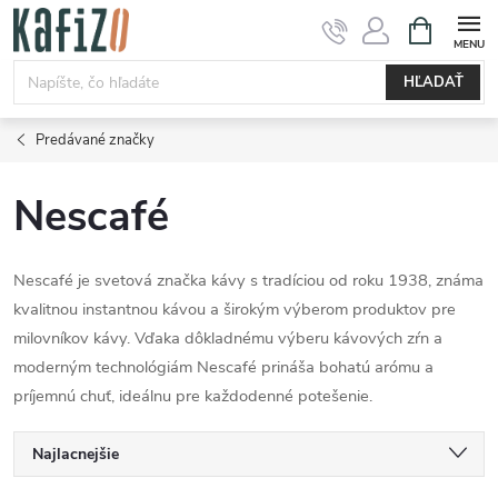
Prejsť
NÁKUPN
KOŠÍK
na
obsah
HĽADAŤ
Predávané značky
Nescafé
Nescafé je svetová značka kávy s tradíciou od roku 1938, známa
kvalitnou instantnou kávou a širokým výberom produktov pre
milovníkov kávy. Vďaka dôkladnému výberu kávových zŕn a
moderným technológiám Nescafé prináša bohatú arómu a
príjemnú chuť, ideálnu pre každodenné potešenie.
R
Najlacnejšie