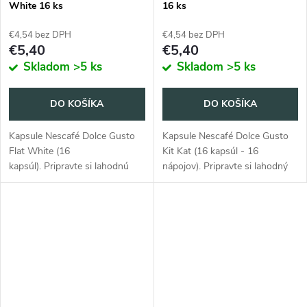
White 16 ks
16 ks
€4,54 bez DPH
€4,54 bez DPH
€5,40
€5,40
Skladom
>5 ks
Skladom
>5 ks
DO KOŠÍKA
DO KOŠÍKA
Kapsule Nescafé Dolce Gusto
Kapsule Nescafé Dolce Gusto
Flat White (16
Kit Kat (16 kapsúl - 16
kapsúl). Pripravte si lahodnú
nápojov). Pripravte si lahodný
kávu vo vlastnej domácnosti.
kakaový nápoj s príchuťou
KitKat priamo vo vašej
domácnosti.