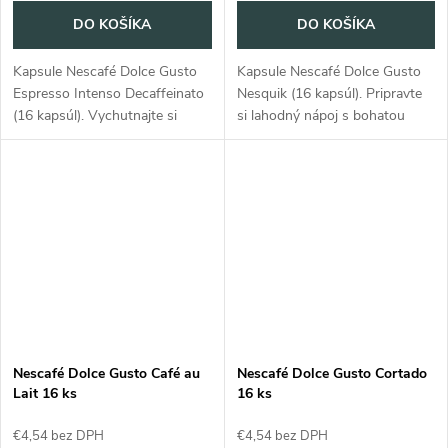
DO KOŠÍKA
DO KOŠÍKA
Kapsule Nescafé Dolce Gusto
Kapsule Nescafé Dolce Gusto
Espresso Intenso Decaffeinato
Nesquik (16 kapsúl). Pripravte
(16 kapsúl). Vychutnajte si
si lahodný nápoj s bohatou
bohatú chuť intenzívneho
čokoládovou chuťou vo vlastnej
espressa bez kofeínu.
domácnosti.
Nescafé Dolce Gusto Café au
Nescafé Dolce Gusto Cortado
Lait 16 ks
16 ks
€4,54 bez DPH
€4,54 bez DPH