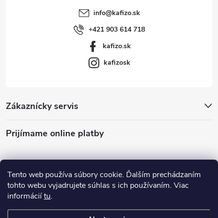
y
info
@
kafizo.sk
v
+421 903 614 718
ý
kafizo.sk
p
kafizosk
i
s
Zákaznícky servis
u
Prijímame online platby
Tento web používa súbory cookie. Ďalším prechádzaním
tohto webu vyjadrujete súhlas s ich používaním. Viac
informácií
tu
.