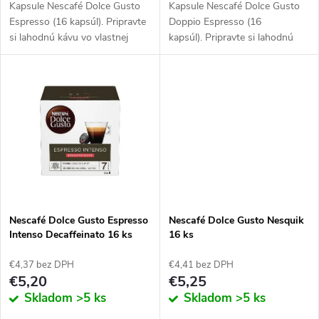
d
Kapsule Nescafé Dolce Gusto
Kapsule Nescafé Dolce Gusto
u
Espresso (16 kapsúl). Pripravte
Doppio Espresso (16
u
si lahodnú kávu vo vlastnej
kapsúl). Pripravte si lahodnú
k
domácnosti.
kávu vo vlastnej domácnosti.
k
t
t
o
o
v
v
Nescafé Dolce Gusto Espresso
Nescafé Dolce Gusto Nesquik
Intenso Decaffeinato 16 ks
16 ks
€4,37 bez DPH
€4,41 bez DPH
€5,20
€5,25
Skladom
>5 ks
Skladom
>5 ks