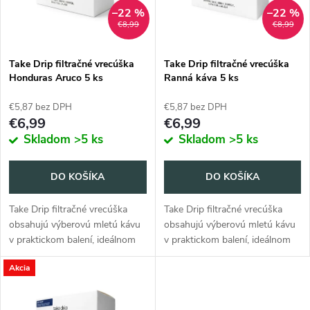
n
i
–22 %
–22 %
€8,99
€8,99
i
s
e
Take Drip filtračné vrecúška
Take Drip filtračné vrecúška
Honduras Aruco 5 ks
Ranná káva 5 ks
p
p
€5,87 bez DPH
€5,87 bez DPH
r
€6,99
€6,99
r
Skladom
>5 ks
Skladom
>5 ks
o
o
DO KOŠÍKA
DO KOŠÍKA
d
d
Take Drip filtračné vrecúška
Take Drip filtračné vrecúška
u
obsahujú výberovú mletú kávu
obsahujú výberovú mletú kávu
u
v praktickom balení, ideálnom
v praktickom balení, ideálnom
k
na cesty. Dátum
na cesty. Dátum
Akcia
balenia: 23.11.2025.
balenia: 23.11.2025.
k
t