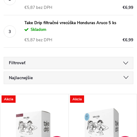
€5,87 bez DPH
€6,99
Take Drip filtračné vrecúška Honduras Aruco 5 ks
Skladom
€5,87 bez DPH
€6,99
Filtrovať
R
Najlacnejšie
a
Najdrahšie
V
Akcia
Akcia
Najpredávanejšie
d
ý
Abecedne
e
p