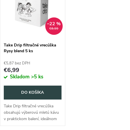
t
o
o
v
–22 %
v
€8,99
Take Drip filtračné vrecúška
Rysy blend 5 ks
€5,87 bez DPH
€6,99
Skladom
>5 ks
DO KOŠÍKA
Take Drip filtračné vrecúška
obsahujú výberovú mletú kávu
v praktickom balení, ideálnom
na cesty. Dátum