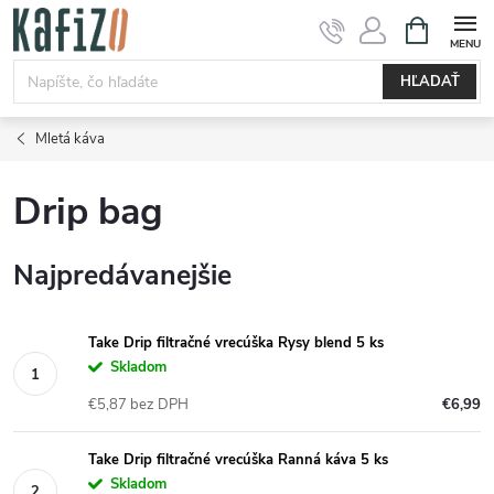
Prejsť
NÁKUPN
KOŠÍK
na
obsah
HĽADAŤ
Mletá káva
Drip bag
Najpredávanejšie
Take Drip filtračné vrecúška Rysy blend 5 ks
Skladom
€5,87 bez DPH
€6,99
Take Drip filtračné vrecúška Ranná káva 5 ks
Skladom