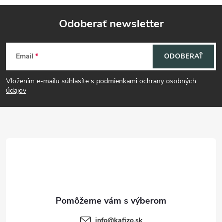
v
Odoberať newsletter
k
Z
y
Email
ODOBERAŤ
á
v
Vložením e-mailu súhlasíte s
podmienkami ochrany osobných
p
údajov
ý
p
ä
i
t
s
i
u
e
info
@
kafizo.sk