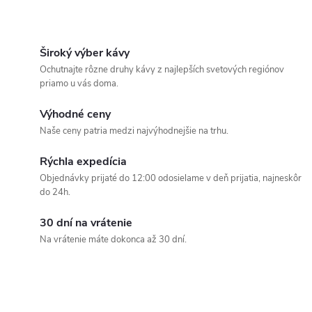
balenia: 23.11.2025.
O
v
Široký výber kávy
Ochutnajte rôzne druhy kávy z najlepších svetových regiónov
l
priamo u vás doma.
á
Výhodné ceny
Naše ceny patria medzi najvýhodnejšie na trhu.
d
Rýchla expedícia
a
Objednávky prijaté do 12:00 odosielame v deň prijatia, najneskôr
c
do 24h.
i
30 dní na vrátenie
Na vrátenie máte dokonca až 30 dní.
e
p
r