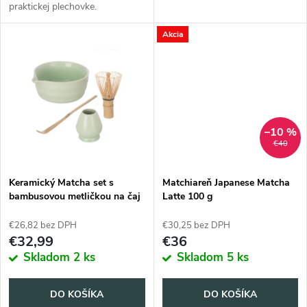
u
praktickej plechovke.
u
k
Akcia
k
t
t
o
o
–10 %
v
€40
v
Keramický Matcha set s
Matchiareň Japanese Matcha
bambusovou metličkou na čaj
Latte 100 g
€26,82 bez DPH
€30,25 bez DPH
€32,99
€36
Skladom
2 ks
Skladom
5 ks
DO KOŠÍKA
DO KOŠÍKA