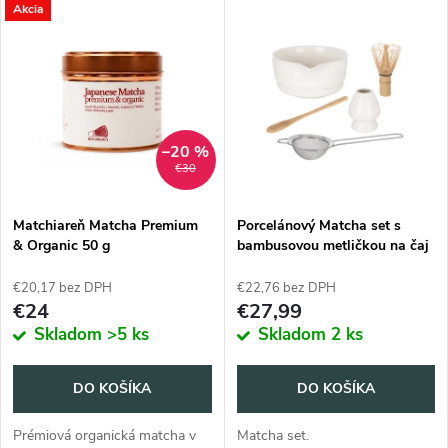
V
Akcia
Najpredávanejšie
d
ý
Abecedne
e
p
n
i
–20 %
€30
i
s
e
Matchiareň Matcha Premium
Porcelánový Matcha set s
& Organic 50 g
bambusovou metličkou na čaj
p
p
€20,17 bez DPH
€22,76 bez DPH
r
€24
€27,99
r
Skladom
>5 ks
Skladom
2 ks
o
o
DO KOŠÍKA
DO KOŠÍKA
d
d
Prémiová organická matcha v
Matcha set.