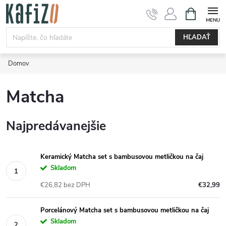
Prejsť
NÁKUPN
KOŠÍK
na
obsah
HĽADAŤ
Domov
Matcha
Najpredávanejšie
Keramický Matcha set s bambusovou metličkou na čaj
Skladom
€26,82 bez DPH
€32,99
Porcelánový Matcha set s bambusovou metličkou na čaj
Skladom