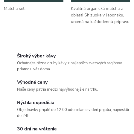
Matcha set.
Kvalitná organická matcha z
oblasti Shizuoka v Japonsku,
určená na každodennú prípravu
matcha latté.
O
v
Široký výber kávy
Ochutnajte rôzne druhy kávy z najlepších svetových regiónov
l
priamo u vás doma.
á
Výhodné ceny
Naše ceny patria medzi najvýhodnejšie na trhu.
d
Rýchla expedícia
a
Objednávky prijaté do 12:00 odosielame v deň prijatia, najneskôr
c
do 24h.
i
30 dní na vrátenie