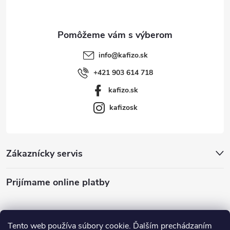
i
u
e
info
@
kafizo.sk
+421 903 614 718
kafizo.sk
kafizosk
Zákaznícky servis
Prijímame online platby
Tento web používa súbory cookie. Ďalším prechádzaním