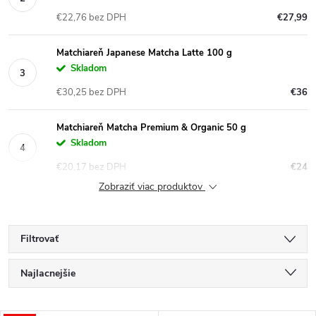
€22,76 bez DPH
€27,99
Matchiareň Japanese Matcha Latte 100 g
Skladom
€30,25 bez DPH
€36
Matchiareň Matcha Premium & Organic 50 g
Skladom
€20,17 bez DPH
€24
Zobraziť viac produktov
Filtrovať
R
Najlacnejšie
a
Najdrahšie