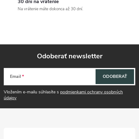
i
30 dní na vrátenie
Na vrátenie máte dokonca až 30 dní.
e
p
r
v
Odoberať newsletter
k
Z
y
Email
ODOBERAŤ
á
v
Vložením e-mailu súhlasíte s
podmienkami ochrany osobných
p
údajov
ý
p
ä
i
t