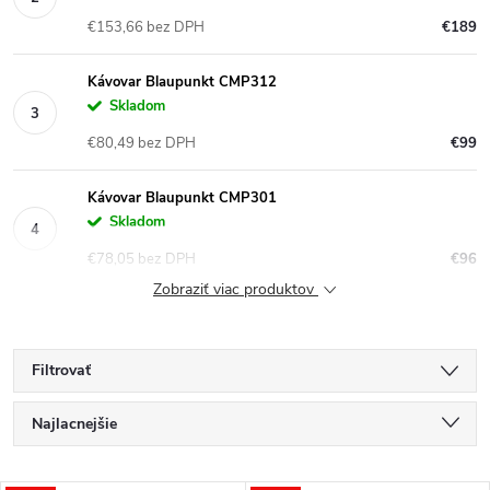
€153,66 bez DPH
€189
Kávovar Blaupunkt CMP312
Skladom
€80,49 bez DPH
€99
Kávovar Blaupunkt CMP301
Skladom
€78,05 bez DPH
€96
Zobraziť viac produktov
Filtrovať
R
Najlacnejšie
a
Najdrahšie