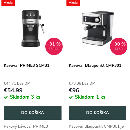
V
Akcia
Akcia
Najpredávanejšie
d
ý
Abecedne
e
p
n
i
–31 %
–30 %
€79,99
€139
i
s
e
Kávovar PRIME3 SCM31
Kávovar Blaupunkt CMP301
p
p
€44,71 bez DPH
€78,05 bez DPH
r
€54,99
€96
r
Skladom
3 ks
Skladom
1 ks
o
o
DO KOŠÍKA
DO KOŠÍKA
d
d
Pákový kávovar PRIME3
Kávovar Blaupunkt CMP301 je