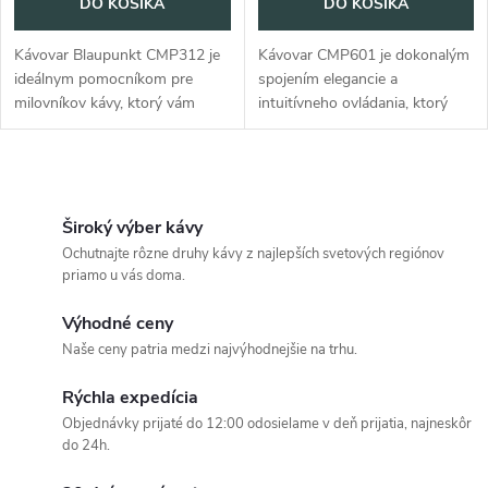
DO KOŠÍKA
DO KOŠÍKA
Kávovar Blaupunkt CMP312 je
Kávovar CMP601 je dokonalým
ideálnym pomocníkom pre
spojením elegancie a
milovníkov kávy, ktorý vám
intuitívneho ovládania, ktorý
umožní pripraviť dokonalé
vám prinesie nezabudnuteľný
espresso alebo mliečne kávy. S
zážitok z prípravy kávy. So
intuitívnym ovládaním
šiestimi osvetlenými tlačidlami
O
pomocou troch...
pripravíte...
v
Široký výber kávy
Ochutnajte rôzne druhy kávy z najlepších svetových regiónov
l
priamo u vás doma.
á
Výhodné ceny
Naše ceny patria medzi najvýhodnejšie na trhu.
d
Rýchla expedícia
a
Objednávky prijaté do 12:00 odosielame v deň prijatia, najneskôr
c
do 24h.