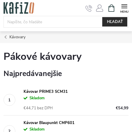
Prejsť
NÁKUPN
KOŠÍK
na
obsah
HĽADAŤ
Kávovary
Pákové kávovary
Najpredávanejšie
Kávovar PRIME3 SCM31
Skladom
€44,71 bez DPH
€54,99
Kávovar Blaupunkt CMP601
Skladom