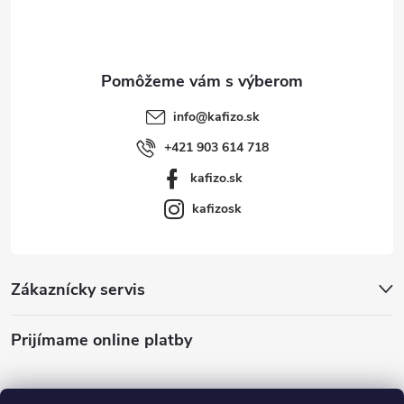
s
i
u
e
info
@
kafizo.sk
+421 903 614 718
kafizo.sk
kafizosk
Zákaznícky servis
Prijímame online platby