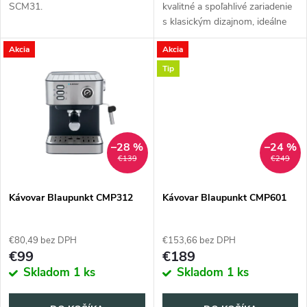
u
SCM31.
kvalitné a spoľahlivé zariadenie
u
s klasickým dizajnom, ideálne
k
pre náročných milovníkov kávy.
Akcia
Akcia
Pripravuje aromatickú kávu
k
pomocou troch jednoduchých...
t
Tip
t
o
o
v
–28 %
–24 %
v
€139
€249
Kávovar Blaupunkt CMP312
Kávovar Blaupunkt CMP601
€80,49 bez DPH
€153,66 bez DPH
€99
€189
Skladom
1 ks
Skladom
1 ks