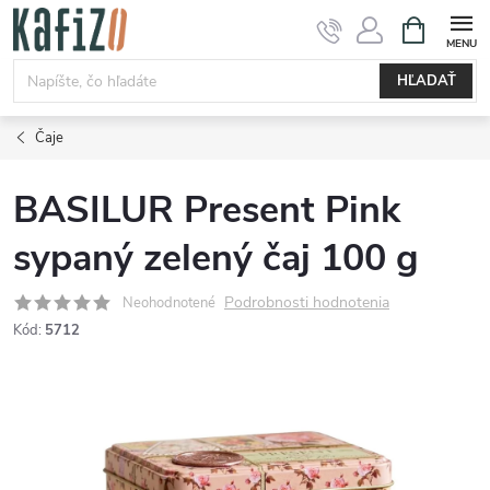
Prejsť
NÁKUPN
KOŠÍK
na
obsah
HĽADAŤ
Čaje
BASILUR Present Pink
sypaný zelený čaj 100 g
Podrobnosti hodnotenia
Neohodnotené
Kód:
5712