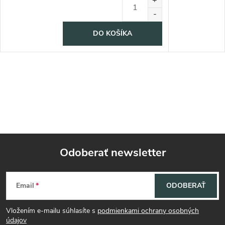
DO KOŠÍKA
Odoberať newsletter
Z
Email
ODOBERAŤ
á
Vložením e-mailu súhlasíte s
podmienkami ochrany osobných
údajov