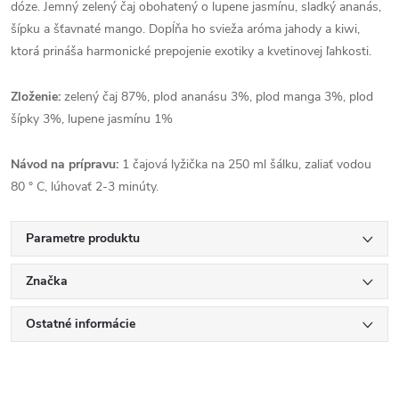
dóze. Jemný zelený čaj obohatený o lupene jasmínu, sladký ananás,
šípku a šťavnaté mango. Dopĺňa ho svieža aróma jahody a kiwi,
ktorá prináša harmonické prepojenie exotiky a kvetinovej ľahkosti.
Zloženie:
zelený čaj 87%, plod ananásu 3%, plod manga 3%, plod
šípky 3%, lupene jasmínu 1%
Návod na prípravu:
1 čajová lyžička na 250 ml šálku, zaliať vodou
80 ° C, lúhovať 2-3 minúty.
Parametre produktu
Značka
Ostatné informácie