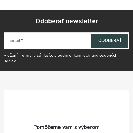
Odoberať newsletter
Z
Email
ODOBERAŤ
á
Vložením e-mailu súhlasíte s
podmienkami ochrany osobných
p
údajov
ä
t
i
e