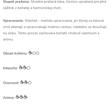
Stupeň praženia:
Stredne pražená káva, čerstvo upražená pre plný
zážitok z bohatej a harmonickej chuti.
Spracovanie:
Washed - metóda spracovania, pri ktorej sa kávové
zrná zbierajú a spracovávajú mokrou cestou, následne sa dosušujú
na slnku. Tento proces zachováva bohaté chuťové vlastnosti a
arómu.
☕️
Obsah kofeínu:
⚪⚪
☕️☕️
⚪
Intenzita:
☕️☕️
Ovocnosť:
⚪
☕️☕️☕️
Aróma: