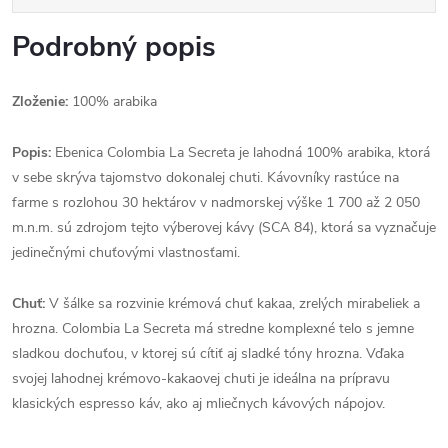
Podrobný popis
Zloženie:
100% arabika
Popis:
Ebenica Colombia La Secreta je lahodná 100% arabika, ktorá
v sebe skrýva tajomstvo dokonalej chuti. Kávovníky rastúce na
farme s rozlohou 30 hektárov v nadmorskej výške 1 700 až 2 050
m.n.m. sú zdrojom tejto výberovej kávy (SCA 84), ktorá sa vyznačuje
jedinečnými chuťovými vlastnosťami.
Chuť:
V šálke sa rozvinie krémová chuť kakaa, zrelých mirabeliek a
hrozna. Colombia La Secreta má stredne komplexné telo s jemne
sladkou dochuťou, v ktorej sú cítiť aj sladké tóny hrozna. Vďaka
svojej lahodnej krémovo-kakaovej chuti je ideálna na prípravu
klasických espresso káv, ako aj mliečnych kávových nápojov.