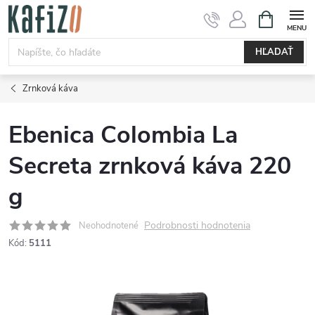
Prejsť
NÁKUPN
KOŠÍK
na
obsah
HĽADAŤ
Zrnková káva
Ebenica Colombia La
Secreta zrnková káva 220
g
Podrobnosti hodnotenia
Neohodnotené
Kód:
5111