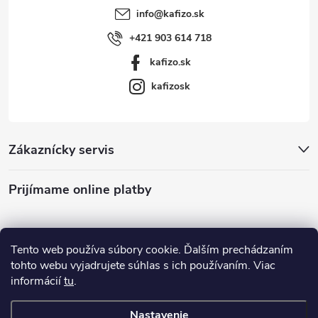
info
@
kafizo.sk
+421 903 614 718
kafizo.sk
kafizosk
Zákaznícky servis
Prijímame online platby
Tento web používa súbory cookie. Ďalším prechádzaním
tohto webu vyjadrujete súhlas s ich používaním. Viac
informácií
tu
.
Nastavenie