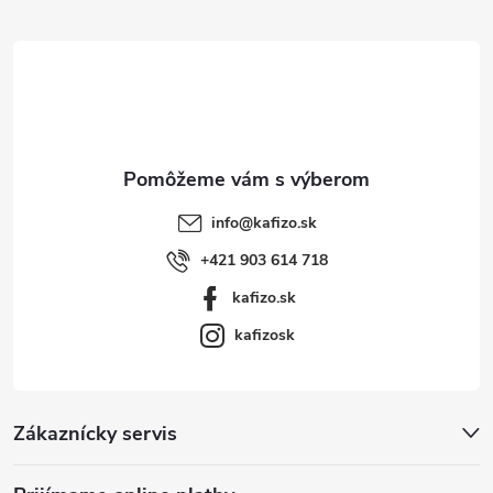
ä
t
i
e
info
@
kafizo.sk
+421 903 614 718
kafizo.sk
kafizosk
Zákaznícky servis