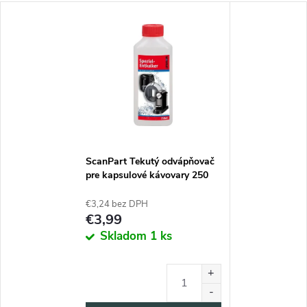
ScanPart Tekutý odvápňovač
pre kapsulové kávovary 250
ml
€3,24 bez DPH
€3,99
Skladom
1 ks