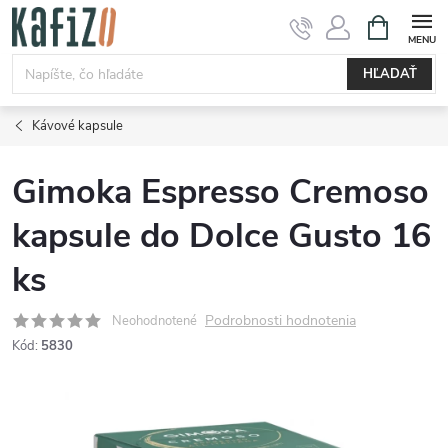
Prejsť
NÁKUPN
KOŠÍK
na
obsah
HĽADAŤ
Kávové kapsule
Gimoka Espresso Cremoso
kapsule do Dolce Gusto 16
ks
Podrobnosti hodnotenia
Neohodnotené
Kód:
5830