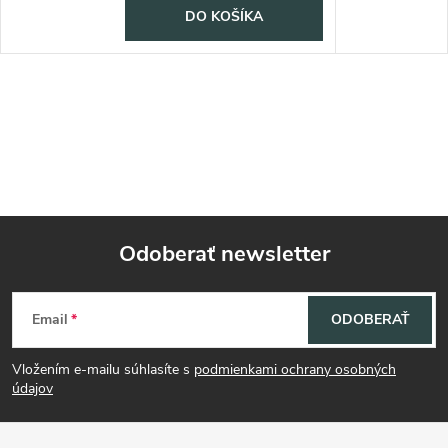
DO KOŠÍKA
Odoberať newsletter
Z
Email
ODOBERAŤ
á
Vložením e-mailu súhlasíte s
podmienkami ochrany osobných
p
údajov