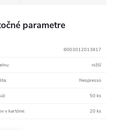
očné parametre
8003012013817
eínu
:
nižší
ita
:
Nespresso
súl
:
50 ks
ov v kartóne
:
20 ks