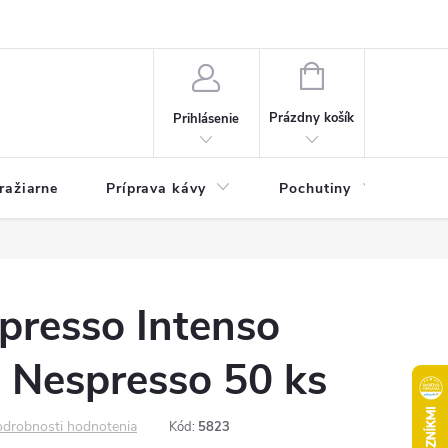
e otázky
Kontakty
Pravidlá súťaží Kafizo na facebooku a na instagr
NÁKUPNÝ
KOŠÍK
Prázdny košík
Prihlásenie
ražiarne
Príprava kávy
Pochutiny
Ma
presso Intenso
 Nespresso 50 ks
drobnosti hodnotenia
Kód:
5823