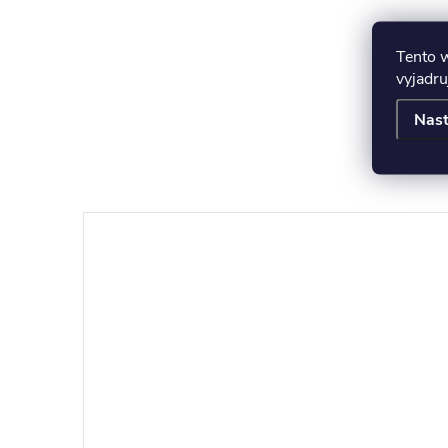
Tento 
vyjadru
Nast