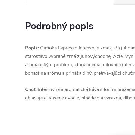
Podrobný popis
Popis:
Gimoka Espresso Intenso je zmes zŕn juhoam
starostlivo vybrané zrná z juhovýchodnej Ázie. Vyn
aromatickým profilom, ktorý ocenia milovníci inten
bohatá na arómu a prináša dlhý, pretrvávajúci chuťo
Chuť:
Intenzívna a aromatická káva s tónmi praženia,
objavuje aj sušené ovocie, plné telo a výrazná, dlho