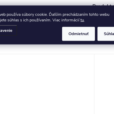
Produkt n
web používa súbory cookie. Ďalším prechádzaním tohto webu
Kávové 
jete súhlas s ich používaním. Viac informácií
tu
.
avenie
Odmietnuť
Súhl
Súvisiaci tovar