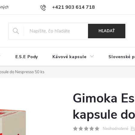
+421 903 614 718
ných údajov a používaní cookies
Reklamačný poriadok
Najčastejši
HĽADAŤ
E.S.E Pody
Kávové kapsule
Slovenské p
psule do Nespresso 50 ks
Gimoka Es
kapsule do
Po
Neohodnotené