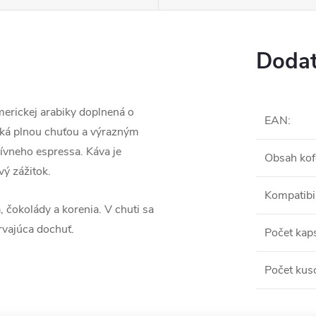
Dodat
erickej arabiky doplnená o
EAN
:
iká plnou chuťou a výrazným
zívneho espressa. Káva je
Obsah kof
vý zážitok.
Kompatibil
 čokolády a korenia. V chuti sa
trvajúca dochuť.
Počet kap
Počet kus