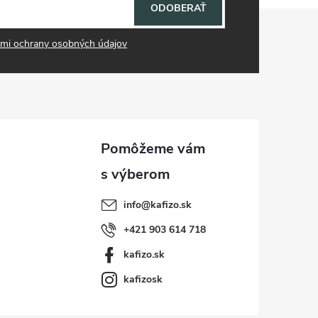
ODOBERAŤ
mi ochrany osobných údajov
info
@
kafizo.sk
+421 903 614 718
kafizo.sk
kafizosk