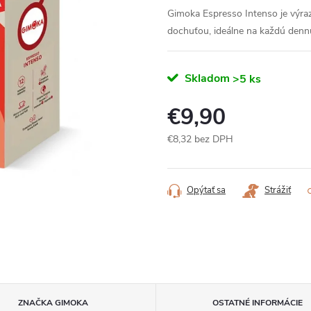
Gimoka Espresso Intenso je výra
dochuťou, ideálne na každú denn
Skladom
>5 ks
€9,90
€8,32 bez DPH
Jednotková
cena:
Opýtať sa
Strážiť
ZNAČKA
GIMOKA
OSTATNÉ INFORMÁCIE