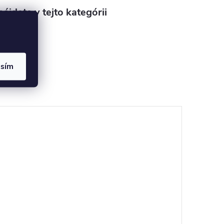
ájdete v tejto kategórii
kapsule
asím