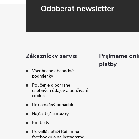
Z
Odoberať newsletter
á
p
ä
Zákaznícky servis
Prijímame onl
platby
t
Všeobecné obchodné
podmienky
i
Poučenie o ochrane
osobných údajov a používaní
cookies
e
Reklamačný poriadok
Najčastejšie otázky
Kontakty
Pravidlá súťaží Kafizo na
facebooku a na instagrame