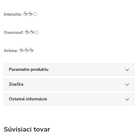
☕️☕️
Intenzita:
⚪
☕️☕️
Ovocnosť:
⚪
☕️☕️☕️
Aróma:
Parametre produktu
Značka
Ostatné informácie
Súvisiaci tovar