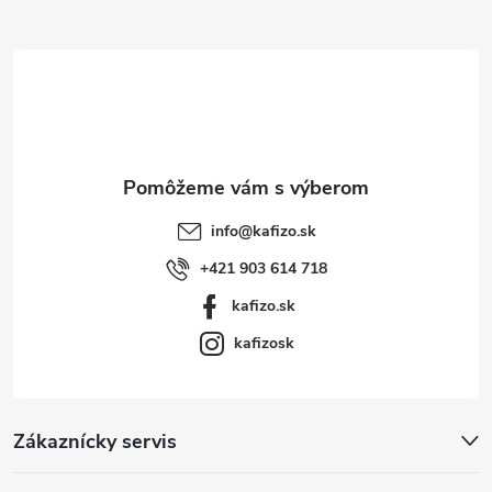
ä
t
i
e
info
@
kafizo.sk
+421 903 614 718
kafizo.sk
kafizosk
Zákaznícky servis