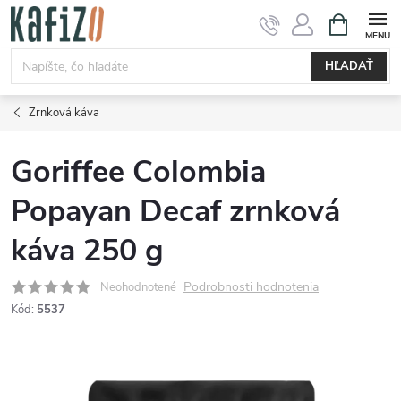
Prejsť
NÁKUPN
KOŠÍK
na
obsah
HĽADAŤ
Zrnková káva
Goriffee Colombia
Popayan Decaf zrnková
káva 250 g
Podrobnosti hodnotenia
Neohodnotené
Kód:
5537