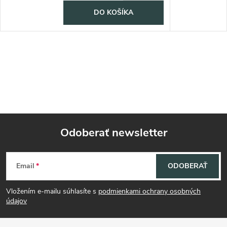
DO KOŠÍKA
Odoberať newsletter
Z
Email
ODOBERAŤ
á
Vložením e-mailu súhlasíte s
podmienkami ochrany osobných
p
údajov