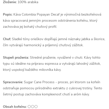
Zloženie:
100% arabika
Popis:
Káva Colombia Popayan Decaf je výnimočná bezkofeínová
káva spracovaná jemným procesom odstránenia kofeínu, ktorý
zachováva jej bohatý chuťový profil.
Chuť:
Sladké tóny orieškov dopĺňajú jemné náznaky jablka a škorice,
čím vytvárajú harmonický a príjemný chuťový zážitok.
Stupeň praženia:
Stredné praženie, vyvážené v chuti. Kávy tohto
typu sú ideálne na prípravu espressa a vytvárajú lahodný zážitok,
ktorý uspokojí každého milovníka kávy.
Spracovanie:
Sugar Cane Process - proces, pri ktorom sa kofeín
odstraňuje pomocou prírodného extraktu z cukrovej trstiny. Tento
šetrný postup zachováva komplexnosť chutí a aróm kávy.
Obsah kofeínu:
⚪⚪⚪