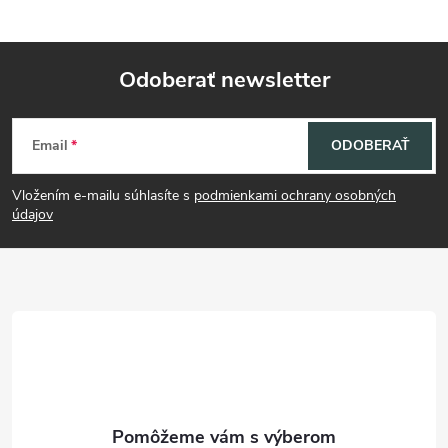
Odoberať newsletter
Z
Email
ODOBERAŤ
á
Vložením e-mailu súhlasíte s
podmienkami ochrany osobných
p
údajov
ä
t
i
e