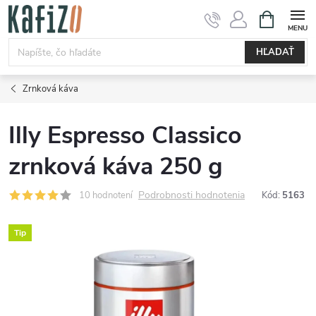
Prejsť
NÁKUPN
KOŠÍK
na
obsah
HĽADAŤ
Zrnková káva
Illy Espresso Classico
zrnková káva 250 g
Podrobnosti hodnotenia
10 hodnotení
Kód:
5163
Tip