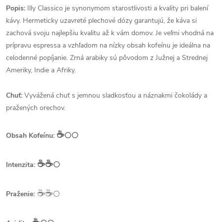
Popis:
Illy Classico je synonymom starostlivosti a kvality pri balení
kávy. Hermeticky uzavreté plechové dózy garantujú, že káva si
zachová svoju najlepšiu kvalitu až k vám domov. Je veľmi vhodná na
prípravu espressa a vzhľadom na nízky obsah kofeínu je ideálna na
celodenné popíjanie. Zrná arabiky sú pôvodom z Južnej a Strednej
Ameriky, Indie a Afriky.
Chuť:
Vyvážená chuť s jemnou sladkosťou a náznakmi čokolády a
pražených orechov.
☕️
Obsah Kofeínu:
⚪⚪
☕️☕️
Intenzita:
⚪
☕️☕️
Praženie:
⚪