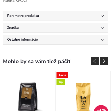
☕️
Acidita:
⚪⚪
Parametre produktu
Značka
Ostatné informácie
Akcia
Tip
–9 %