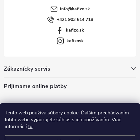
info
@
kafizo.sk
+421 903 614 718
kafizo.sk
kafizosk
Zákaznícky servis
Prijímame online platby
Tento web používa súbory cookie. Ďalším prechádzaním
tohto webu vyjadrujete súhlas s ich používaním. Viac
informácií
tu
.