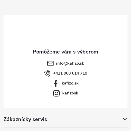
ä
t
i
e
info
@
kafizo.sk
+421 903 614 718
kafizo.sk
kafizosk
Zákaznícky servis