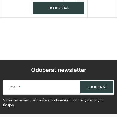
DO KOŠÍKA
Odoberať newsletter
Z
Email
ODOBERAŤ
á
Vložením e-mailu súhlasíte s
podmienkami ochrany osobných
p
údajov