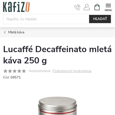
Prejsť
NÁKUPN
KOŠÍK
na
obsah
HĽADAŤ
Mletá káva
Lucaffé Decaffeinato mletá
káva 250 g
Podrobnosti hodnotenia
Neohodnotené
Kód:
09571