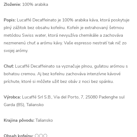
Zloženie:
100% arabika
Popis:
Lucaffé Decaffeinato je 100% arabika káva, ktorá poskytuje
plný zážitok bez obsahu kofeínu. Kofeín je extrahovaný šetrnou
metódou Swiss water, ktorá nevyužíva chemikálie a zachováva
nezmenenú chuť a arómu kávy. Vaše espresso nestratí tak nič zo
svojej arómy.
Chuť:
Lucaffé Decaffeinato sa vyznačuje plnou, guľatou arómou s
bohatou cremou. Aj bez kofeínu zachováva intenzívne kávové
príchute, ktoré si môžete užiť bez obáv z noci bez spánku.
Výrobca:
Lucaffé Srl S.B., Via del Porto, 7, 25080 Padenghe sul
Garda (BS), Taliansko
Krajina pôvodu:
Taliansko
Obsah kofeínu:
⚪⚪⚪