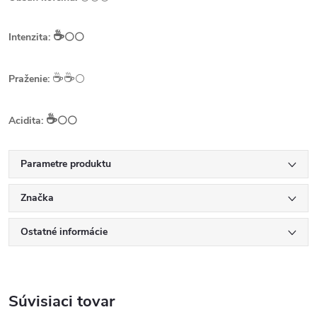
☕️
Intenzita:
⚪⚪
☕️☕️
Praženie:
⚪
☕️
Acidita:
⚪⚪
Parametre produktu
Značka
Ostatné informácie
Súvisiaci tovar