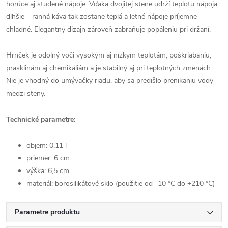
horúce aj studené nápoje. Vďaka dvojitej stene udrží teplotu nápoja
dlhšie – ranná káva tak zostane teplá a letné nápoje príjemne
chladné. Elegantný dizajn zároveň zabraňuje popáleniu pri držaní.
Hrnček je odolný voči vysokým aj nízkym teplotám, poškriabaniu,
prasklinám aj chemikáliám a je stabilný aj pri teplotných zmenách.
Nie je vhodný do umývačky riadu, aby sa predišlo prenikaniu vody
medzi steny.
Technické parametre:
objem: 0,11 l
priemer: 6 cm
výška: 6,5 cm
materiál: borosilikátové sklo (použitie od -10 °C do +210 °C)
Parametre produktu