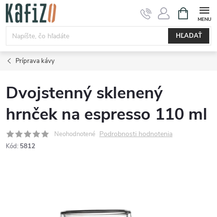
Prejsť
NÁKUPN
KOŠÍK
na
obsah
HĽADAŤ
Príprava kávy
Dvojstenný sklenený
hrnček na espresso 110 ml
Podrobnosti hodnotenia
Neohodnotené
Kód:
5812