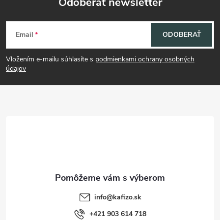
Odoberať newsletter
Z
Email
ODOBERAŤ
á
Vložením e-mailu súhlasíte s
podmienkami ochrany osobných
p
údajov
ä
t
i
e
info
@
kafizo.sk
+421 903 614 718