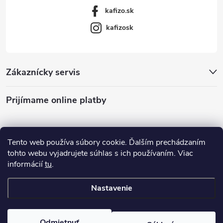
kafizo.sk
kafizosk
Zákaznícky servis
Prijímame online platby
Tento web používa súbory cookie. Ďalším prechádzaním
tohto webu vyjadrujete súhlas s ich používaním. Viac
informácií
tu
.
Nastavenie
Copyright 2026
Kafizo.sk
. Všetky práva vyhradené.
Odmietnuť