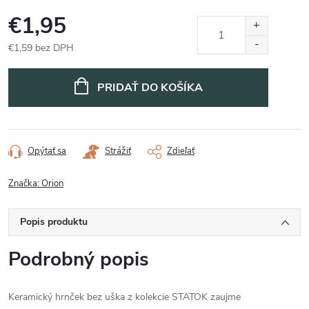
€1,95
€1,59 bez DPH
Jednotková
cena:
PRIDAŤ DO KOŠÍKA
Opýtať sa
Strážiť
Zdieľať
Značka:
Orion
Popis produktu
Podrobný popis
Keramický hrnček bez uška z kolekcie STATOK zaujme