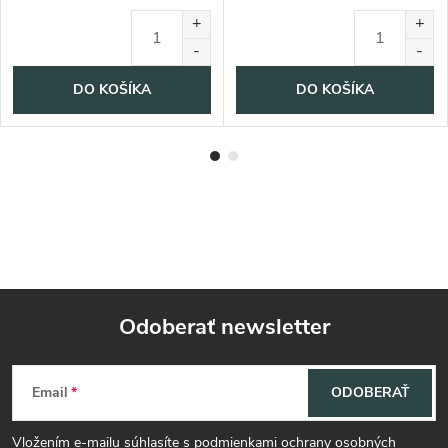
DO KOŠÍKA
DO KOŠÍKA
Odoberať newsletter
Z
Email
ODOBERAŤ
á
Vložením e-mailu súhlasíte s
podmienkami ochrany osobných