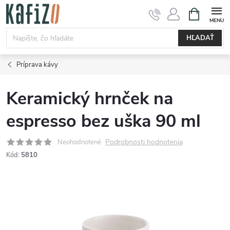
Prejsť
NÁKUPN
KOŠÍK
na
obsah
HĽADAŤ
Príprava kávy
Keramický hrnček na
espresso bez uška 90 ml
Podrobnosti hodnotenia
Neohodnotené
Kód:
5810