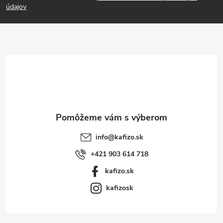
p
údajov
ä
t
i
e
info
@
kafizo.sk
+421 903 614 718
kafizo.sk
kafizosk