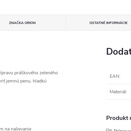
ZNAČKA
ORION
OSTATNÉ INFORMÁCIE
Dodat
prípravu práškového zeleného
EAN
:
riť jemnú penu, hladkú
Materiál
:
Produkt n
m na nalievanie