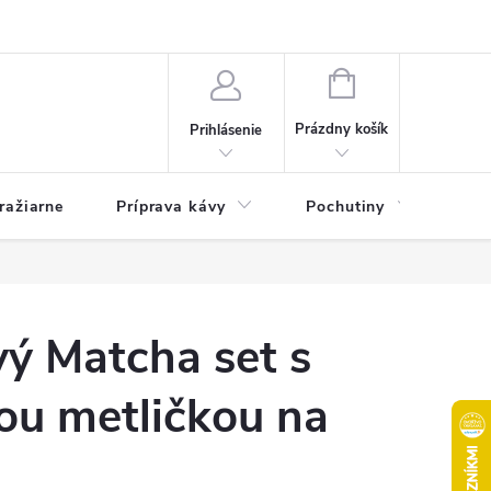
e otázky
Kontakty
Pravidlá súťaží Kafizo na facebooku a na instagr
NÁKUPNÝ
KOŠÍK
Prázdny košík
Prihlásenie
ražiarne
Príprava kávy
Pochutiny
Ma
ý Matcha set s
u metličkou na