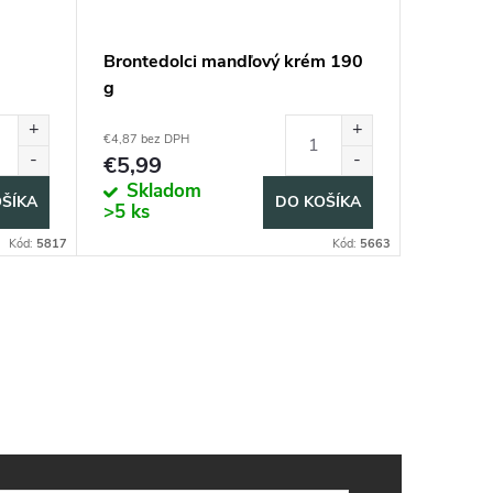
a
Brontedolci mandľový krém 190
g
€4,87 bez DPH
€5,99
Skladom
ŠÍKA
DO KOŠÍKA
>5 ks
Kód:
5817
Kód:
5663