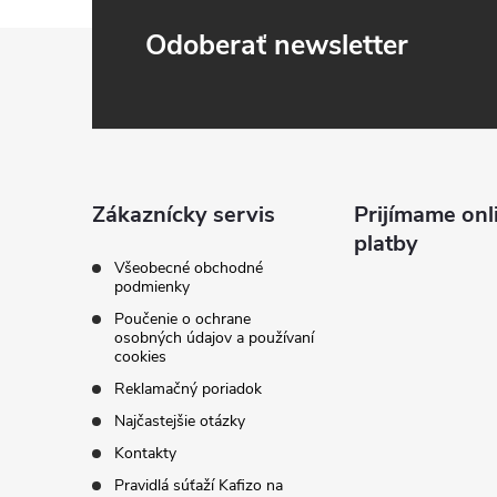
Z
Odoberať newsletter
á
p
ä
Zákaznícky servis
Prijímame onl
platby
t
Všeobecné obchodné
podmienky
i
Poučenie o ochrane
osobných údajov a používaní
cookies
e
Reklamačný poriadok
Najčastejšie otázky
Kontakty
Pravidlá súťaží Kafizo na