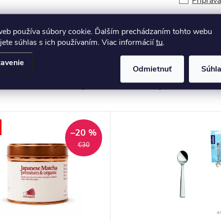
Príprava
web používa súbory cookie. Ďalším prechádzaním tohto webu
jete súhlas s ich používaním. Viac informácií
tu
.
avenie
Odmietnuť
Súhl
–20 %
€30