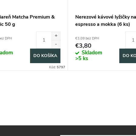
iareň Matcha Premium &
Nerezové kávové lyžičky n
ic 50 g
espresso a mokka (6 ks)
bez DPH
€3,09 bez DPH
€3,80
ladom
Skladom
DO KOŠÍKA
DO KO
>5 ks
Kód:
5797