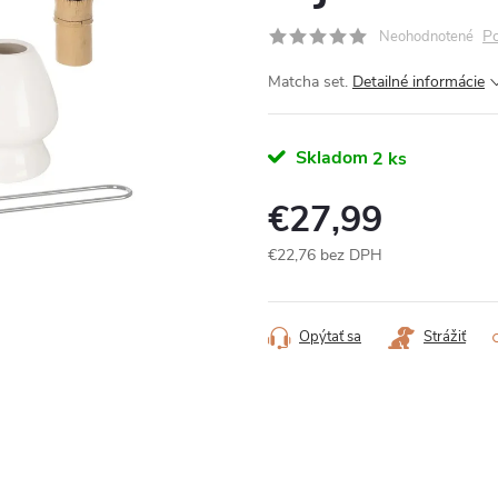
Po
Neohodnotené
Matcha set.
Detailné informácie
Skladom
2 ks
€27,99
€22,76 bez DPH
Jednotková
cena:
Opýtať sa
Strážiť