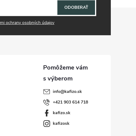
ODOBERAŤ
mi ochrany osobných údajov
info
@
kafizo.sk
+421 903 614 718
kafizo.sk
kafizosk