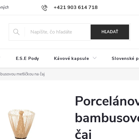
+421 903 614 718
ných údajov a používaní cookies
Reklamačný poriadok
Najčastejši
HĽADAŤ
E.S.E Pody
Kávové kapsule
Slovenské p
busovou metličkou na čaj
Porcelánov
bambusovo
čaj