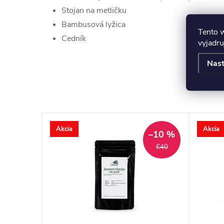
Stojan na metličku
Bambusová lyžica
Tento 
Cedník
vyjadru
Nast
Akcia
Akcia
–10 %
€40