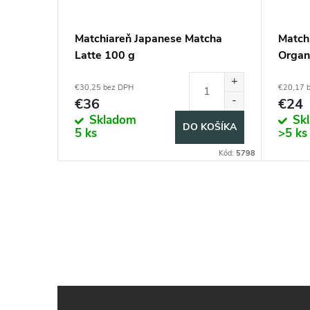
Matchiareň Japanese Matcha
Match
Latte 100 g
Organ
€30,25 bez DPH
€20,17 
€36
€24
Skladom
Sk
DO KOŠÍKA
5 ks
>5 ks
Kód:
5798