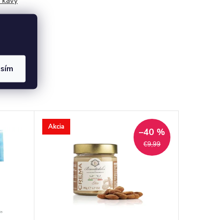
 kávy
asím
Akcia
–40 %
€9,99