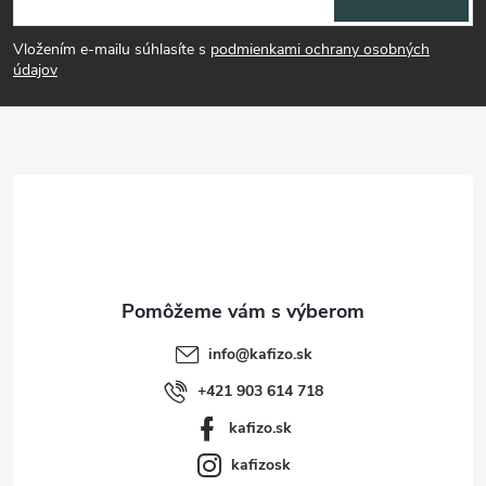
á
Vložením e-mailu súhlasíte s
podmienkami ochrany osobných
p
údajov
ä
t
i
e
info
@
kafizo.sk
+421 903 614 718
kafizo.sk
kafizosk