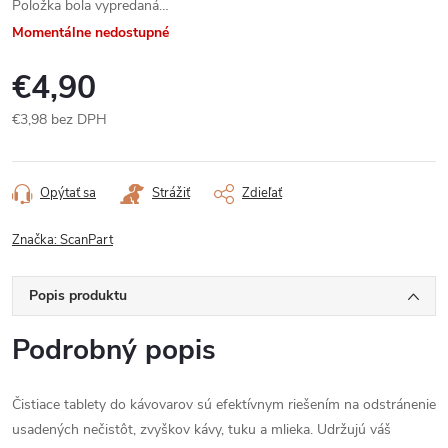
Položka bola vypredaná…
Momentálne nedostupné
€4,90
€3,98 bez DPH
Jednotková
cena:
Opýtať sa
Strážiť
Zdieľať
Značka:
ScanPart
Popis produktu
Podrobný popis
Čistiace tablety do kávovarov sú efektívnym riešením na odstránenie
usadených nečistôt, zvyškov kávy, tuku a mlieka. Udržujú váš