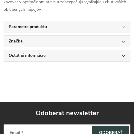
kávovar v optimálnom stave a zabezpečujú vynikajúcu chuť vašich
obľúbených nápojov.
Parametre produktu
Značka
Ostatné informácie
Odoberať newsletter
Z
Email
ODOBERAŤ