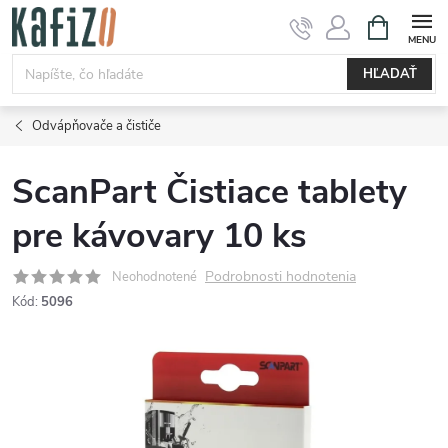
Prejsť
NÁKUPN
KOŠÍK
na
obsah
HĽADAŤ
Odvápňovače a čističe
ScanPart Čistiace tablety
pre kávovary 10 ks
Podrobnosti hodnotenia
Neohodnotené
Kód:
5096