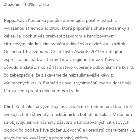
Zloženie:
100% arabika
Popis:
Káva Kostarika ponúka ohromujúci pocit v ústach s
vyváženou strednou aciditou, ktorá pripomína chute nektarínky a
kakaa. Jej dochuť vás prekvapí zázvorom a kandizovanými
citrusovými plodmi, čím vytvára jedinečný a osviežujúci zážitok.
Ocenená 1 hviezdou na Great Taste Awards 2019 v kategórii
espresso, pochádza z farmy Tirra v regióne Tarrazu. Kávy s
pôvodom Zlaté Zrnko sú starostlivo vyberané odborníkmi na kvalitu,
čo zabezpečuje, že získavame tie najzaujímavejšie kávy z
výnimočných krajín. Farmári za svoju výnimočnú kvalitu dostávajú
férovú cenu prostredníctvom Fairtrade.
Chuť:
Kostarika sa vyznačuje osviežujúcou strednou aciditou, ktorá
evokuje chute šťavnatých nektáriniek a bohatého kakaa. V dochuti
sa objavujú jemné náznaky zázvoru a kandizovaných citrusových
plodov, čo dodáva káve zloženú, ovocnú a korenistú charakteristiku,
a vytvára tak vyvážený a podmanivý zážitok.