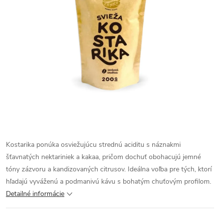
Kostarika ponúka osviežujúcu strednú aciditu s náznakmi
šťavnatých nektariniek a kakaa, pričom dochuť obohacujú jemné
tóny zázvoru a kandizovaných citrusov. Ideálna voľba pre tých, ktorí
hľadajú vyváženú a podmanivú kávu s bohatým chuťovým profilom.
Detailné informácie