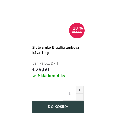
–10 %
€32,99
Zlaté zrnko Brazília zrnková
káva 1 kg
€24,79 bez DPH
€29,50
Skladom
4 ks
DO KOŠÍKA