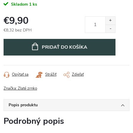
Skladom
1 ks
€9,90
€8,32 bez DPH
Jednotková
cena:
PRIDAŤ DO KOŠÍKA
Opýtať sa
Strážiť
Zdieľať
Značka:
Zlaté zrnko
Popis produktu
Podrobný popis