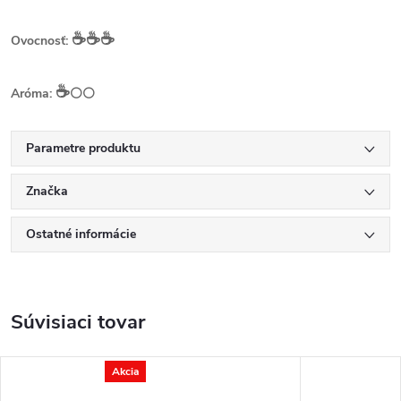
☕️☕️☕️
Ovocnosť:
☕️
Aróma:
⚪⚪
Parametre produktu
Značka
Ostatné informácie
Súvisiaci tovar
Akcia