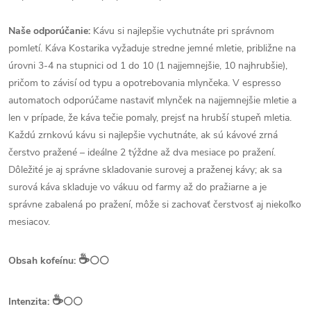
Naše odporúčanie:
Kávu si najlepšie vychutnáte pri správnom
pomletí. Káva Kostarika vyžaduje stredne jemné mletie, približne na
úrovni 3-4 na stupnici od 1 do 10 (1 najjemnejšie, 10 najhrubšie),
pričom to závisí od typu a opotrebovania mlynčeka. V espresso
automatoch odporúčame nastaviť mlynček na najjemnejšie mletie a
len v prípade, že káva tečie pomaly, prejsť na hrubší stupeň mletia.
Každú zrnkovú kávu si najlepšie vychutnáte, ak sú kávové zrná
čerstvo pražené – ideálne 2 týždne až dva mesiace po pražení.
Dôležité je aj správne skladovanie surovej a praženej kávy; ak sa
surová káva skladuje vo vákuu od farmy až do pražiarne a je
správne zabalená po pražení, môže si zachovať čerstvosť aj niekoľko
mesiacov.
☕️
Obsah kofeínu:
⚪⚪
☕️
Intenzita:
⚪⚪