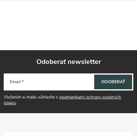
Odoberať newsletter
Z
Email
ODOBERAŤ
á
Vložením e-mailu súhlasíte s
podmienkami ochrany osobných
p
údajov
ä
t