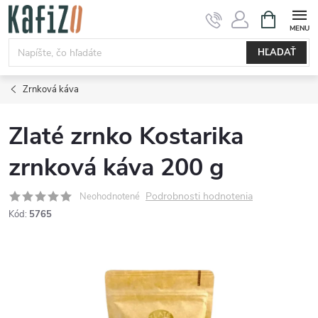
Prejsť
NÁKUPN
KOŠÍK
na
obsah
HĽADAŤ
Zrnková káva
Zlaté zrnko Kostarika
zrnková káva 200 g
Podrobnosti hodnotenia
Neohodnotené
Kód:
5765