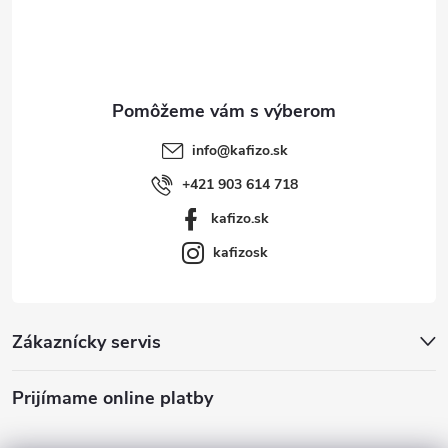
i
e
info
@
kafizo.sk
+421 903 614 718
kafizo.sk
kafizosk
Zákaznícky servis
Prijímame online platby