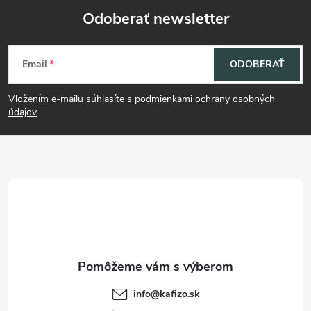
Odoberať newsletter
Z
Email
ODOBERAŤ
á
Vložením e-mailu súhlasíte s
podmienkami ochrany osobných
p
údajov
ä
t
i
e
info
@
kafizo.sk