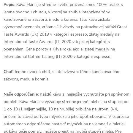
Popis:
Káva Mária je stredne-svetlo pražená zmes 100% arabík s
jemne ovocnou chuťou, v ktorej sa snúbia intenzívne tóny
kandizovaného zázvoru, medu a korenia. Táto káva získala
významné ocenenia, vrátane 1 hviezdy na potravinovej súťaži Great
Taste Awards (UK) 2019 v kategórii espresso, zlatej medaily na
International Taste Awards (IT) 2020 v tej istej kategórii, s
oceneniami Cena poroty a Káva roka, ako aj zlatej medaily na
International Coffee Tasting (IT) 2020 v kategórii espresso.
Chuť:
Jemne ovocná chuť, s intenzívnymi tónmi kandizovaného
zázvoru, medu a korenia.
Naše odporúčanie:
Každú kávu si najlepšie vychutnáte pri správnom
pomletí. Káva Mária si vyžaduje stredne jemné mletie, na stupnici od
1 do 10 (1 najjemnejšie, 10 najhrubšie) približne na úrovni 3-4,
pričom to závisí od typu mlynčeka a jeho opotrebovania. V espresso
automatoch odporúčame nastaviť mlynček na najjemnejšie mletie;
ak káva tečie pomaly, môžete prejsť na hrubší stupeň mletia. Pre