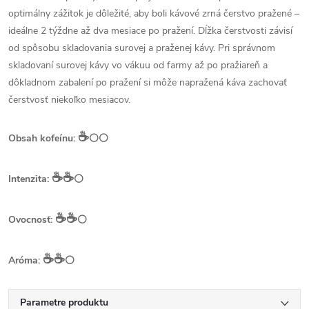
optimálny zážitok je dôležité, aby boli kávové zrná čerstvo pražené –
ideálne 2 týždne až dva mesiace po pražení. Dĺžka čerstvosti závisí
od spôsobu skladovania surovej a praženej kávy. Pri správnom
skladovaní surovej kávy vo vákuu od farmy až po pražiareň a
dôkladnom zabalení po pražení si môže napražená káva zachovať
čerstvosť niekoľko mesiacov.
☕️
Obsah kofeínu:
⚪⚪
☕️☕️
Intenzita:
⚪
☕️☕️
Ovocnosť:
⚪
☕️☕️
Aróma:
⚪
Parametre produktu