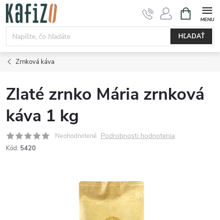
Prejsť
NÁKUPN
KOŠÍK
na
obsah
HĽADAŤ
Zrnková káva
Zlaté zrnko Mária zrnková
káva 1 kg
Podrobnosti hodnotenia
Neohodnotené
Kód:
5420