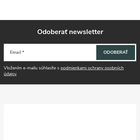
Odoberať newsletter
Z
Email
ODOBERAŤ
á
Vložením e-mailu súhlasíte s
podmienkami ochrany osobných
p
údajov
ä
t
i
e