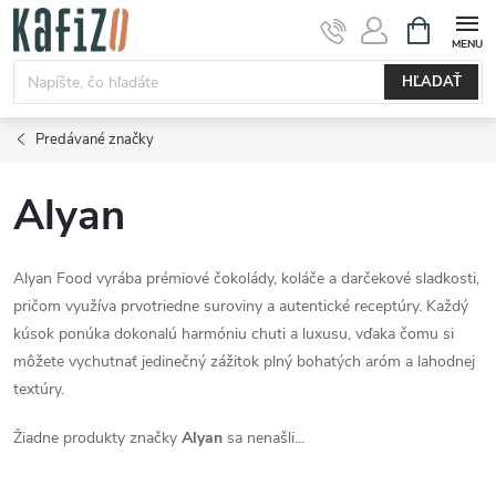
Prejsť
NÁKUPN
KOŠÍK
na
obsah
HĽADAŤ
Predávané značky
Alyan
Alyan Food vyrába prémiové čokolády, koláče a darčekové sladkosti,
pričom využíva prvotriedne suroviny a autentické receptúry. Každý
kúsok ponúka dokonalú harmóniu chuti a luxusu, vďaka čomu si
môžete vychutnať jedinečný zážitok plný bohatých aróm a lahodnej
textúry.
Žiadne produkty značky
Alyan
sa nenašli...