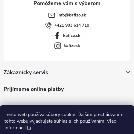
info
@
kafizo.sk
+421 903 614 718
kafizo.sk
kafizosk
Zákaznícky servis
Prijímame online platby
Tento web používa súbory cookie. Ďalším prechádzaním
tohto webu vyjadrujete súhlas s ich používaním. Viac
informácií
tu
.