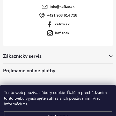
info
@
kafizo.sk
+421 903 614 718
kafizo.sk
kafizosk
Zákaznícky servis
Prijímame online platby
Tento web používa súbory cookie. Ďalším prechádzaním
tohto webu vyjadrujete súhlas s ich používaním. Viac
informácií
tu
.