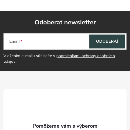
Odoberať newsletter
Z
Email
ODOBERAŤ
á
Vložením e-mailu súhlasíte s
podmienkami ochrany osobných
p
údajov
ä
t
i
e