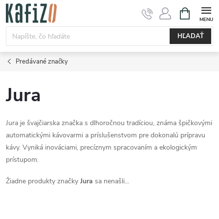
Prejsť
NÁKUPN
KOŠÍK
na
obsah
HĽADAŤ
Predávané značky
Jura
Jura je švajčiarska značka s dlhoročnou tradíciou, známa špičkovými
automatickými kávovarmi a príslušenstvom pre dokonalú prípravu
kávy. Vyniká inováciami, precíznym spracovaním a ekologickým
prístupom.
Žiadne produkty značky
Jura
sa nenašli...