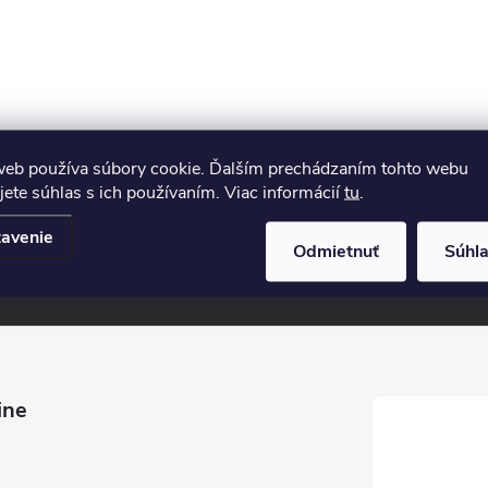
web používa súbory cookie. Ďalším prechádzaním tohto webu
jete súhlas s ich používaním. Viac informácií
tu
.
Email
avenie
Odmietnuť
Súhl
Vložením e-mailu súhlasíte s
podmienka
ine