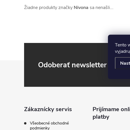
Žiadne produkty značky
Nivona
sa nenašli...
Tento 
vyjadru
Z
Odoberať newsletter
Nast
á
p
ä
Zákaznícky servis
Prijímame onl
platby
t
Všeobecné obchodné
podmienky