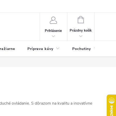
e otázky
Kontakty
Pravidlá súťaží Kafizo na facebooku a na instagr
NÁKUPNÝ
KOŠÍK
Prázdny košík
Prihlásenie
ražiarne
Príprava kávy
Pochutiny
Ma
duché ovládanie. S dôrazom na kvalitu a inovatívne