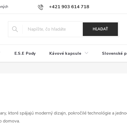
+421 903 614 718
ných údajov a používaní cookies
Reklamačný poriadok
Najčastejši
HĽADAŤ
E.S.E Pody
Kávové kapsule
Slovenské p
y, ktoré spájajú moderný dizajn, pokročilé technológie a jedno
ho domova.