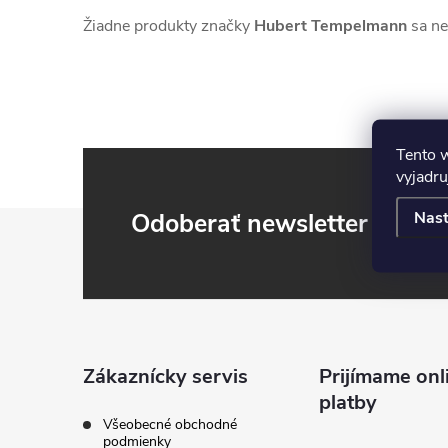
Žiadne produkty značky
Hubert Tempelmann
sa nen
Tento 
vyjadru
Z
Odoberať newsletter
Nast
á
p
ä
Zákaznícky servis
Prijímame onl
platby
t
Všeobecné obchodné
podmienky