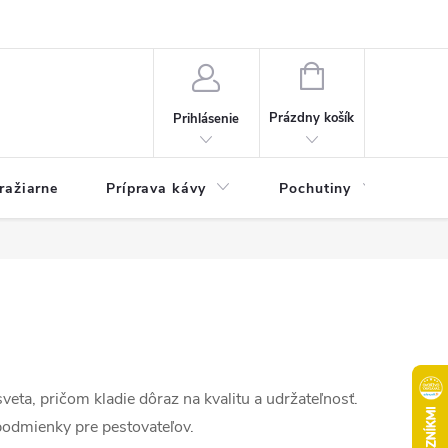
e otázky
Kontakty
Pravidlá súťaží Kafizo na facebooku a na instagr
NÁKUPNÝ
KOŠÍK
Prázdny košík
Prihlásenie
ražiarne
Príprava kávy
Pochutiny
Ma
eta, pričom kladie dôraz na kvalitu a udržateľnosť.
 podmienky pre pestovateľov.