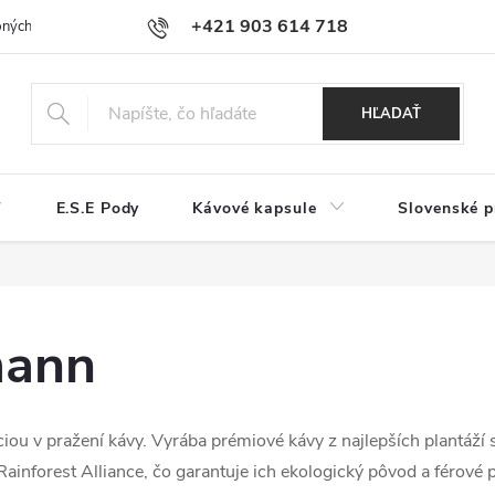
+421 903 614 718
ných údajov a používaní cookies
Reklamačný poriadok
Najčastejši
HĽADAŤ
E.S.E Pody
Kávové kapsule
Slovenské p
mann
 v pražení kávy. Vyrába prémiové kávy z najlepších plantáží sv
ainforest Alliance, čo garantuje ich ekologický pôvod a férové