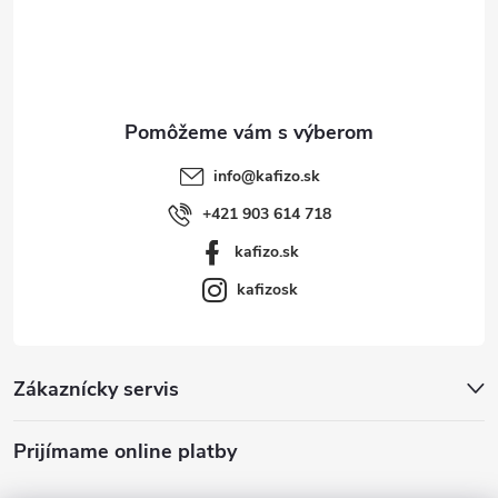
t
i
e
info
@
kafizo.sk
+421 903 614 718
kafizo.sk
kafizosk
Zákaznícky servis
Prijímame online platby