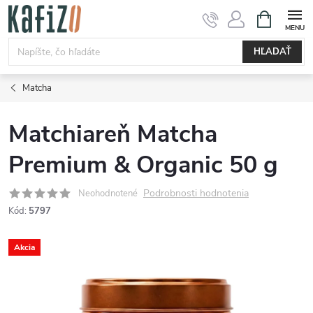
Prejsť
NÁKUPN
KOŠÍK
na
obsah
HĽADAŤ
Matcha
Matchiareň Matcha
Premium & Organic 50 g
Podrobnosti hodnotenia
Neohodnotené
Kód:
5797
Akcia