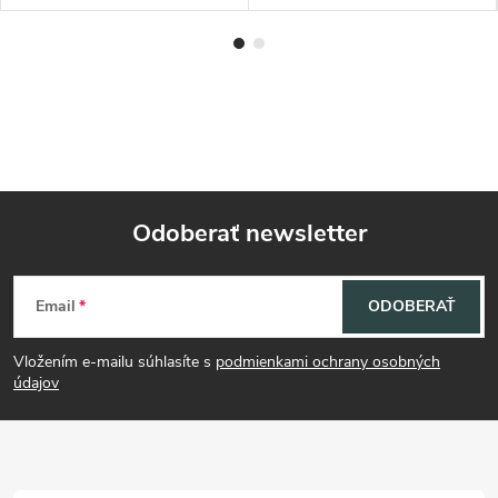
Odoberať newsletter
Z
Email
ODOBERAŤ
á
Vložením e-mailu súhlasíte s
podmienkami ochrany osobných
p
údajov
ä